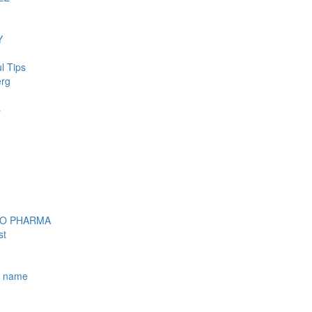
Y
l Tips
erg
s
OO PHARMA
st
e name