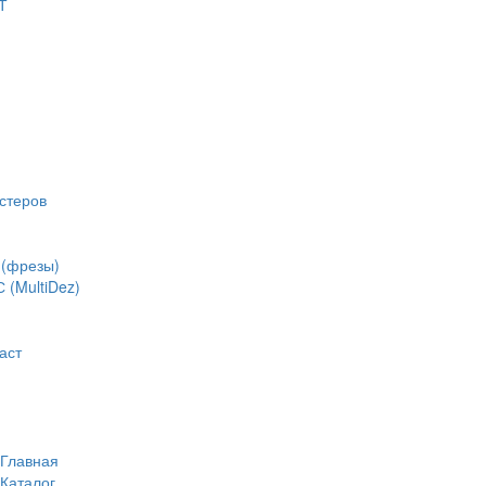
Т
стеров
(фрезы)
(MultiDez)
аст
Главная
Каталог