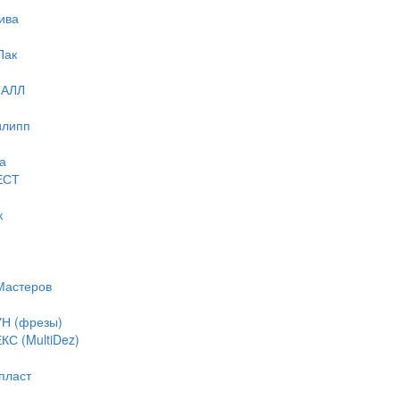
ива
Пак
ТАЛЛ
илипп
а
ЕСТ
к
Мастеров
Н (фрезы)
С (MultiDez)
пласт