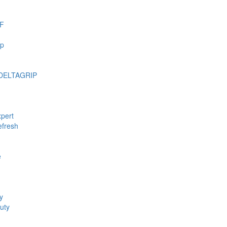
F
mp
DELTAGRIP
pert
fresh
e
y
uty