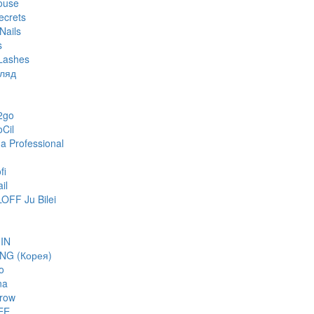
ouse
ecrets
Nails
s
Lashes
гляд
2go
oCil
 Professional
fi
il
FF Ju Bilei
IN
NG (Корея)
o
na
row
EE