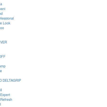
da
ani
nd
ofessional
e Look
too
IVER
OFF
tamp
ie
 DELTAGRIP
ll
Expert
Refresh
I