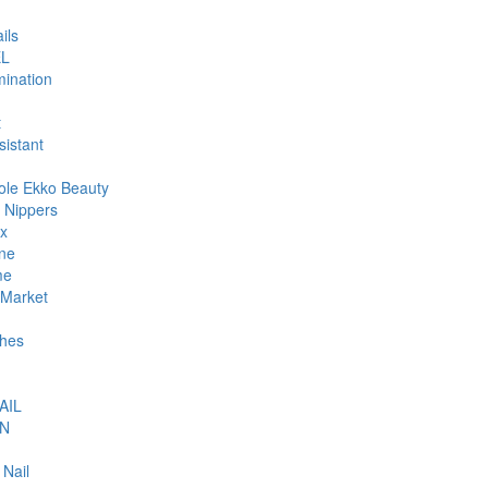
ils
L
ination
t
sistant
ole Ekko Beauty
 Nippers
ax
ne
me
Market
hes
AIL
N
 Nail