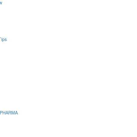
w
Tips
 PHARMA