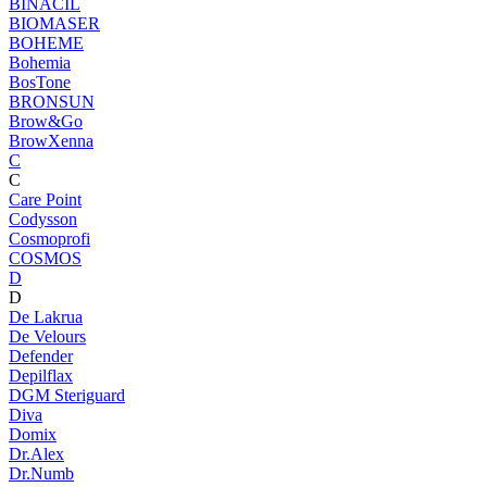
BINACIL
BIOMASER
BOHEME
Bohemia
BosTone
BRONSUN
Brow&Go
BrowXenna
C
C
Care Point
Codysson
Cosmoprofi
COSMOS
D
D
De Lakrua
De Velours
Defender
Depilflax
DGM Steriguard
Diva
Domix
Dr.Alex
Dr.Numb