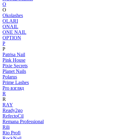
O
O
Okolashes
OLARI
ONAIL
ONE NAIL
OPTION
P
P
Patrisa Nail
Pink House
Pixie Secrets
Planet Nails
Polarus
Prime Lashes
Pro взгляд
R
R
RAY
Ready2go
RefectoCil
Remana Professional
Rili
Rio Profi
RockNail