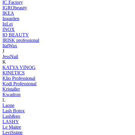
IC Factory
IGRObeauty
IKEA
Ingarden
InLei
INOX
IQ BEAUTY
IRISK professional
ItalWax
J
JessNail
K
KATYA VINOG
KINETICS
Klio Professional
Kodi Professional
Kristaller
Kwadron
L
Laone
Lash Botox
Lash&go
LASHY
Le Maitre
LeviSsime