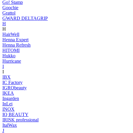
Go! Stamp
Goochie
Grattol
GWARD DELTAGRIP
H
H
HairWell
Henna Expert
Henna Refresh
HITOMI
Hukko
Hurricane
I
I
IBX
IC Factory
IGRObeauty
IKEA
Ingarden
InLei
INOX
IQ BEAUTY
IRISK professional
ItalWax
J