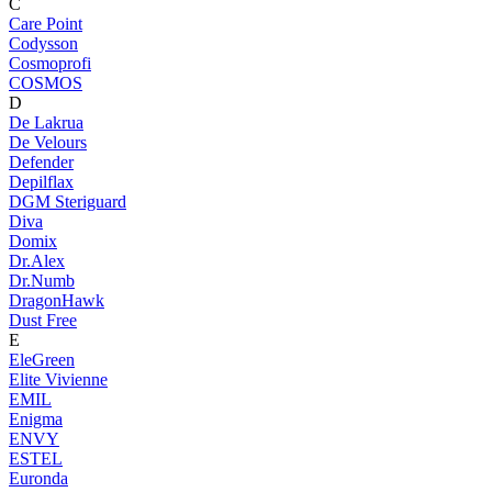
C
Care Point
Codysson
Cosmoprofi
COSMOS
D
De Lakrua
De Velours
Defender
Depilflax
DGM Steriguard
Diva
Domix
Dr.Alex
Dr.Numb
DragonHawk
Dust Free
E
EleGreen
Elite Vivienne
EMIL
Enigma
ENVY
ESTEL
Euronda