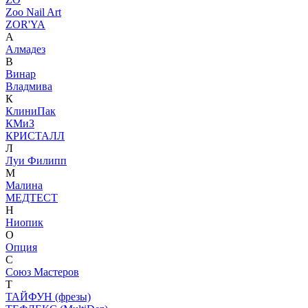
Zoo Nail Art
ZOR'YA
А
Алмадез
В
Винар
Владмива
К
КлиниПак
КМиЗ
КРИСТАЛЛ
Л
Луи Филипп
М
Малина
МЕДТЕСТ
Н
Ниопик
О
Опция
С
Союз Мастеров
Т
ТАЙФУН (фрезы)