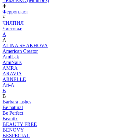
ТЕФЛЕКС (MultiDez)
Ф
Ферропласт
Ч
ЧИЛПИЛ
Чистовье
A
A
ALINA SHAKHOVA
American Creator
AmiLak
AmiNails
AMRA
ARAVIA
ARNELLE
Art-A
B
B
Barbara lashes
Be natural
Be Perfect
Beautix
BEAUTY-FREE
BENOVY
BESPECIAL