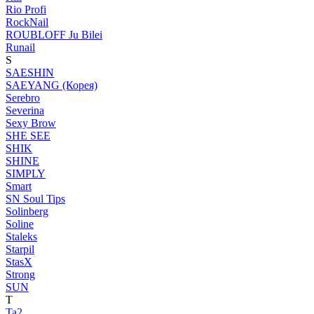
Rio Profi
RockNail
ROUBLOFF Ju Bilei
Runail
S
SAESHIN
SAEYANG (Корея)
Serebro
Severina
Sexy Brow
SHE SEE
SHIK
SHINE
SIMPLY
Smart
SN Soul Tips
Solinberg
Soline
Staleks
Starpil
StasX
Strong
SUN
T
Ta2