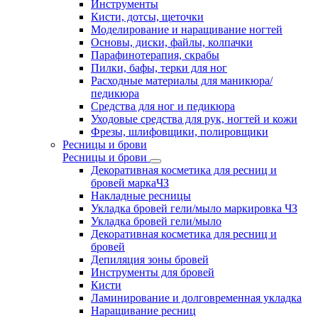
Инструменты
Кисти, дотсы, щеточки
Моделирование и наращивание ногтей
Основы, диски, файлы, колпачки
Парафинотерапия, скрабы
Пилки, бафы, терки для ног
Расходные материалы для маникюра/
педикюра
Средства для ног и педикюра
Уходовые средства для рук, ногтей и кожи
Фрезы, шлифовщики, полировщики
Ресницы и брови
Ресницы и брови
Декоративная косметика для ресниц и
бровей маркаЧЗ
Накладные ресницы
Укладка бровей гели/мыло маркировка ЧЗ
Укладка бровей гели/мыло
Декоративная косметика для ресниц и
бровей
Депиляция зоны бровей
Инструменты для бровей
Кисти
Ламинирование и долговременная укладка
Наращивание ресниц