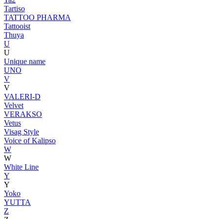
Tartiso
TATTOO PHARMA
Tattooist
Thuya
U
U
Unique name
UNO
V
V
VALERI-D
Velvet
VERAKSO
Vetus
Visag Style
Voice of Kalipso
W
W
White Line
Y
Y
Yoko
YUTTA
Z