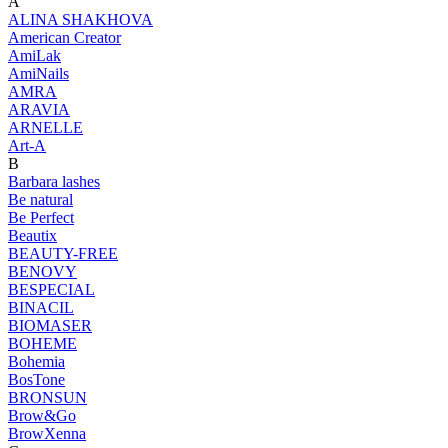
A
ALINA SHAKHOVA
American Creator
AmiLak
AmiNails
AMRA
ARAVIA
ARNELLE
Art-A
B
Barbara lashes
Be natural
Be Perfect
Beautix
BEAUTY-FREE
BENOVY
BESPECIAL
BINACIL
BIOMASER
BOHEME
Bohemia
BosTone
BRONSUN
Brow&Go
BrowXenna