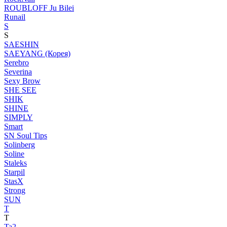
ROUBLOFF Ju Bilei
Runail
S
S
SAESHIN
SAEYANG (Корея)
Serebro
Severina
Sexy Brow
SHE SEE
SHIK
SHINE
SIMPLY
Smart
SN Soul Tips
Solinberg
Soline
Staleks
Starpil
StasX
Strong
SUN
T
T
Ta2