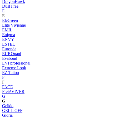
DragonHawk
Dust Free
E
E
EleGreen
Elite Vivienne
EMIL
Enigma
ENVY
ESTEL
Euronda
EUROpani
Evabond
EVI professional
Extreme Look
EZ Tattoo
F
F
FACE
FreiAVIVER
G
G
Gelido
GELL-OFF
Gloria