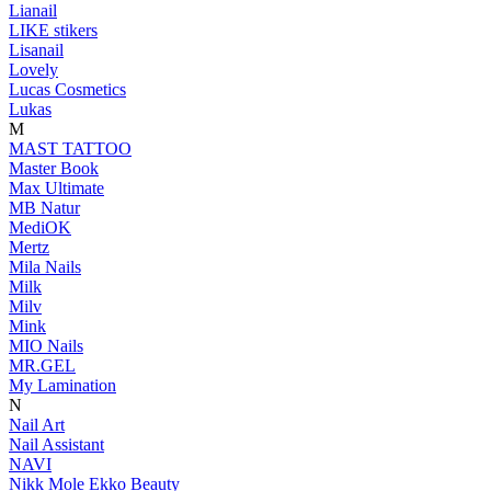
Lianail
LIKE stikers
Lisanail
Lovely
Lucas Cosmetics
Lukas
M
MAST TATTOO
Master Book
Max Ultimate
MB Natur
MediOK
Mertz
Mila Nails
Milk
Milv
Mink
MIO Nails
MR.GEL
My Lamination
N
Nail Art
Nail Assistant
NAVI
Nikk Mole Ekko Beauty