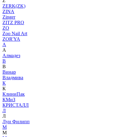
Z
ZERK(ZK)
ZINA
Zinger
ZITZ PRO
ZO
Zoo Nail Art
ZOR'YA
А
А
Алмадез
В
В
Винар
Владмива
К
К
КлиниПак
КМиЗ
КРИСТАЛЛ
Л
Л
Луи Филипп
М
М