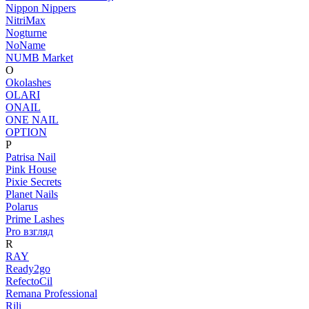
Nippon Nippers
NitriMax
Nogturne
NoName
NUMB Market
O
Okolashes
OLARI
ONAIL
ONE NAIL
OPTION
P
Patrisa Nail
Pink House
Pixie Secrets
Planet Nails
Polarus
Prime Lashes
Pro взгляд
R
RAY
Ready2go
RefectoCil
Remana Professional
Rili