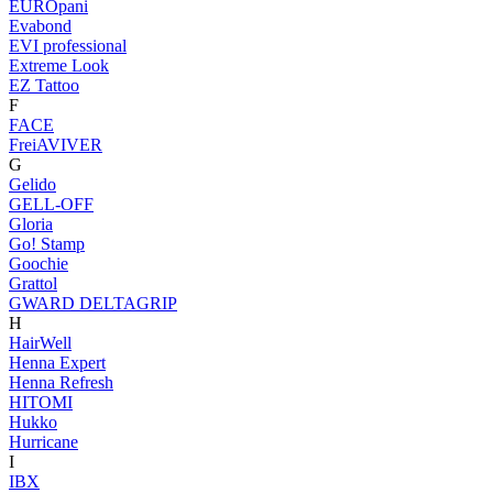
EUROpani
Evabond
EVI professional
Extreme Look
EZ Tattoo
F
FACE
FreiAVIVER
G
Gelido
GELL-OFF
Gloria
Go! Stamp
Goochie
Grattol
GWARD DELTAGRIP
H
HairWell
Henna Expert
Henna Refresh
HITOMI
Hukko
Hurricane
I
IBX