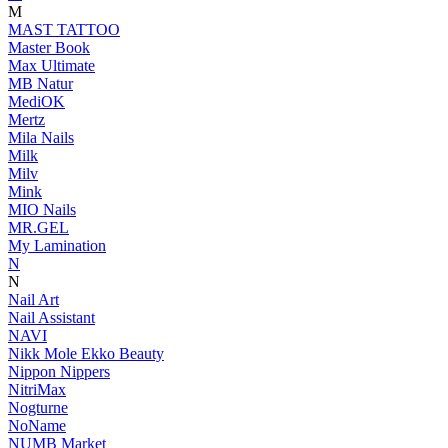
M
MAST TATTOO
Master Book
Max Ultimate
MB Natur
MediOK
Mertz
Mila Nails
Milk
Milv
Mink
MIO Nails
MR.GEL
My Lamination
N
N
Nail Art
Nail Assistant
NAVI
Nikk Mole Ekko Beauty
Nippon Nippers
NitriMax
Nogturne
NoName
NUMB Market