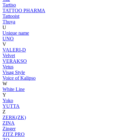
Tartiso
TATTOO PHARMA
Tattooist
Thuya
U
Unique name
UNO
V
VALERI-D
Velvet
VERAKSO
Vetus
Visag Style
Voice of Kalipso
W
White Line
Y
Yoko
YUTTA
Z
ZERK(ZK)
ZINA
Zinger
ZITZ PRO
ZO