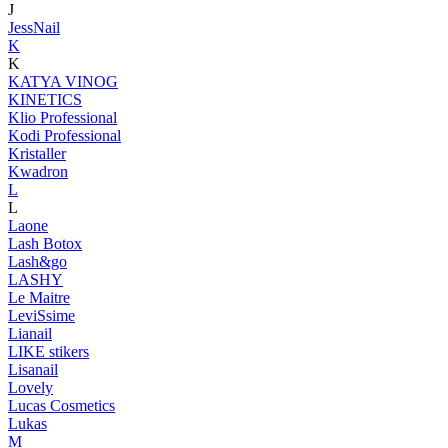
J
JessNail
K
K
KATYA VINOG
KINETICS
Klio Professional
Kodi Professional
Kristaller
Kwadron
L
L
Laone
Lash Botox
Lash&go
LASHY
Le Maitre
LeviSsime
Lianail
LIKE stikers
Lisanail
Lovely
Lucas Cosmetics
Lukas
M