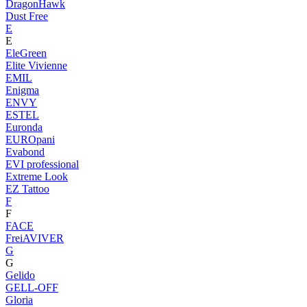
DragonHawk
Dust Free
E
E
EleGreen
Elite Vivienne
EMIL
Enigma
ENVY
ESTEL
Euronda
EUROpani
Evabond
EVI professional
Extreme Look
EZ Tattoo
F
F
FACE
FreiAVIVER
G
G
Gelido
GELL-OFF
Gloria