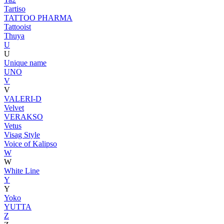
Tartiso
TATTOO PHARMA
Tattooist
Thuya
U
U
Unique name
UNO
V
V
VALERI-D
Velvet
VERAKSO
Vetus
Visag Style
Voice of Kalipso
W
W
White Line
Y
Y
Yoko
YUTTA
Z