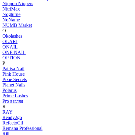
Nippon Nippers
NitriMax
Nogturne
NoName
NUMB Market
O
Okolashes
OLARI
ONAIL
ONE NAIL
OPTION
P
Patrisa Nail
Pink House
Pixie Secrets
Planet Nails
Polarus
Prime Lashes
Pro взгляд
R
RAY
Ready2go
RefectoCil
Remana Professional
Rili