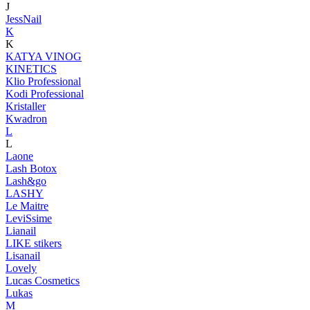
J
JessNail
K
K
KATYA VINOG
KINETICS
Klio Professional
Kodi Professional
Kristaller
Kwadron
L
L
Laone
Lash Botox
Lash&go
LASHY
Le Maitre
LeviSsime
Lianail
LIKE stikers
Lisanail
Lovely
Lucas Cosmetics
Lukas
M