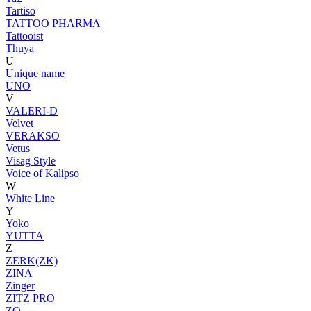
Tartiso
TATTOO PHARMA
Tattooist
Thuya
U
Unique name
UNO
V
VALERI-D
Velvet
VERAKSO
Vetus
Visag Style
Voice of Kalipso
W
White Line
Y
Yoko
YUTTA
Z
ZERK(ZK)
ZINA
Zinger
ZITZ PRO
ZO