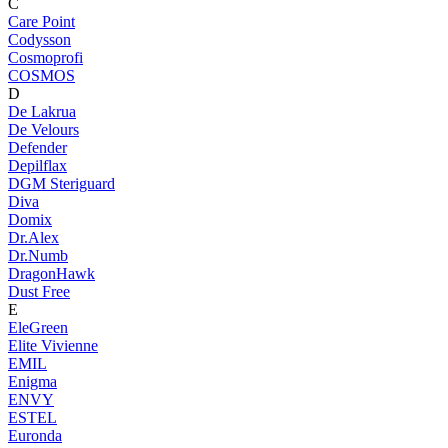
C
Care Point
Codysson
Cosmoprofi
COSMOS
D
De Lakrua
De Velours
Defender
Depilflax
DGM Steriguard
Diva
Domix
Dr.Alex
Dr.Numb
DragonHawk
Dust Free
E
EleGreen
Elite Vivienne
EMIL
Enigma
ENVY
ESTEL
Euronda