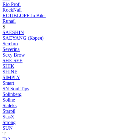
Rio Profi
RockNail
ROUBLOFF Ju Bilei
Runail
S
SAESHIN
SAEYANG (Корея)
Serebro
Severina
Sexy Brow
SHE SEE
SHIK
SHINE
SIMPLY
Smart
SN Soul Tips
Solinberg
Soline
Staleks
Starpil
StasX
Strong
SUN
T
Ta2