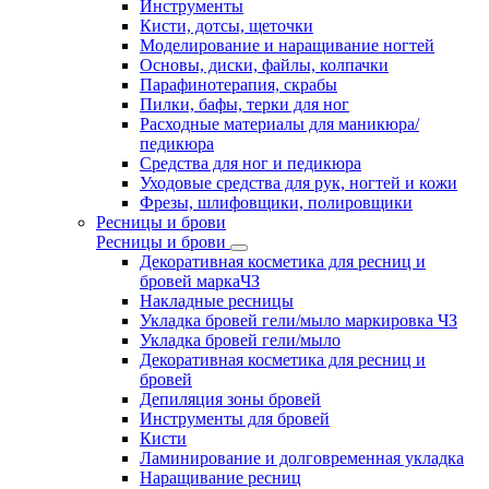
Инструменты
Кисти, дотсы, щеточки
Моделирование и наращивание ногтей
Основы, диски, файлы, колпачки
Парафинотерапия, скрабы
Пилки, бафы, терки для ног
Расходные материалы для маникюра/
педикюра
Средства для ног и педикюра
Уходовые средства для рук, ногтей и кожи
Фрезы, шлифовщики, полировщики
Ресницы и брови
Ресницы и брови
Декоративная косметика для ресниц и
бровей маркаЧЗ
Накладные ресницы
Укладка бровей гели/мыло маркировка ЧЗ
Укладка бровей гели/мыло
Декоративная косметика для ресниц и
бровей
Депиляция зоны бровей
Инструменты для бровей
Кисти
Ламинирование и долговременная укладка
Наращивание ресниц