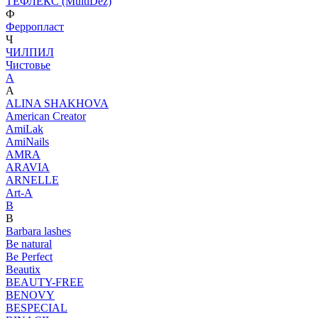
ТЕФЛЕКС (MultiDez)
Ф
Ферропласт
Ч
ЧИЛПИЛ
Чистовье
A
A
ALINA SHAKHOVA
American Creator
AmiLak
AmiNails
AMRA
ARAVIA
ARNELLE
Art-A
B
B
Barbara lashes
Be natural
Be Perfect
Beautix
BEAUTY-FREE
BENOVY
BESPECIAL