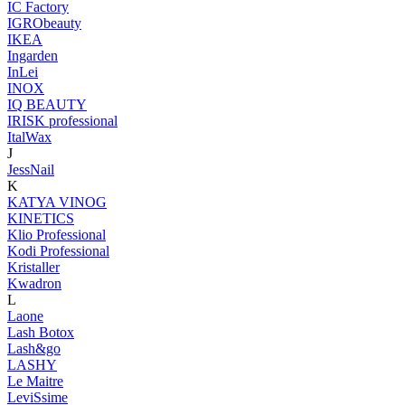
IC Factory
IGRObeauty
IKEA
Ingarden
InLei
INOX
IQ BEAUTY
IRISK professional
ItalWax
J
JessNail
K
KATYA VINOG
KINETICS
Klio Professional
Kodi Professional
Kristaller
Kwadron
L
Laone
Lash Botox
Lash&go
LASHY
Le Maitre
LeviSsime