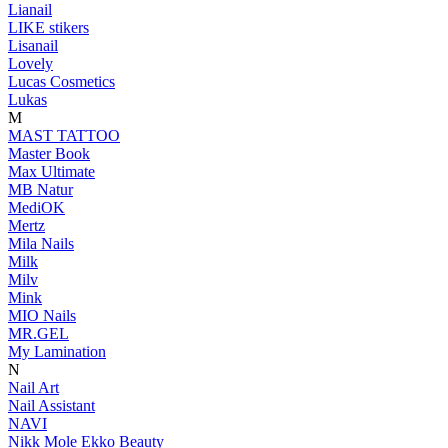
Lianail
LIKE stikers
Lisanail
Lovely
Lucas Cosmetics
Lukas
M
MAST TATTOO
Master Book
Max Ultimate
MB Natur
MediOK
Mertz
Mila Nails
Milk
Milv
Mink
MIO Nails
MR.GEL
My Lamination
N
Nail Art
Nail Assistant
NAVI
Nikk Mole Ekko Beauty