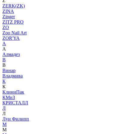
Z
ZERK(ZK)
ZINA
Zinger
ZITZ PRO
ZO
Zoo Nail Art
ZOR'YA
А
А
Алмадез
В
В
Винар
Владмива
К
К
КлиниПак
КМиЗ
КРИСТАЛЛ
Л
Л
Луи Филипп
М
М