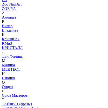
Zoo Nail Art
ZOR'YA
А
Алмадез
В
Винар
Владмива
К
КлиниПак
КМиЗ
КРИСТАЛЛ
Л
Луи Филипп
М
Малина
МЕДТЕСТ
Н
Ниопик
О
Опция
С
Союз Мастеров
Т
ТАЙФУН (фрезы)