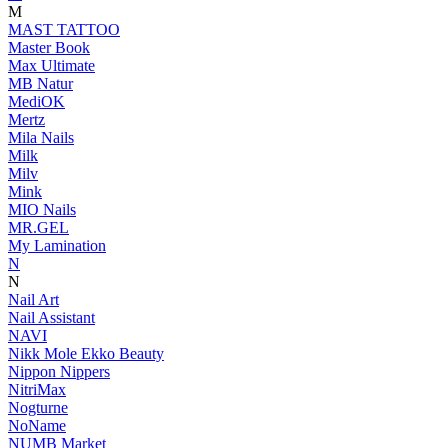
M
MAST TATTOO
Master Book
Max Ultimate
MB Natur
MediOK
Mertz
Mila Nails
Milk
Milv
Mink
MIO Nails
MR.GEL
My Lamination
N
N
Nail Art
Nail Assistant
NAVI
Nikk Mole Ekko Beauty
Nippon Nippers
NitriMax
Nogturne
NoName
NUMB Market