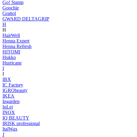
Go! Stamp
Goochie
Grattol
GWARD DELTAGRIP
H
H
HairWell
Henna Expert
Henna Refresh
HITOMI
Hukko
Hurricane
I
I
IBX
IC Factory
IGRObeauty
IKEA
Ingarden
InLei
INOX
IQ BEAUTY
IRISK professional
ItalWax
J