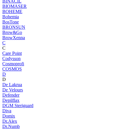
BINACIL
BIOMASER
BOHEME
Bohemia
BosTone
BRONSUN
Brow&Go
BrowXenna
C
C
Care Point
Codysson
Cosmoprofi
COSMOS
D
D
De Lakrua
De Velours
Defender
Depilflax
DGM Steriguard
Diva
Domix
Dr.Alex
Dr.Numb