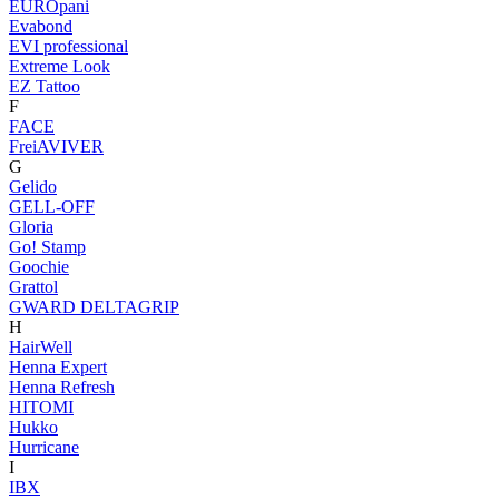
EUROpani
Evabond
EVI professional
Extreme Look
EZ Tattoo
F
FACE
FreiAVIVER
G
Gelido
GELL-OFF
Gloria
Go! Stamp
Goochie
Grattol
GWARD DELTAGRIP
H
HairWell
Henna Expert
Henna Refresh
HITOMI
Hukko
Hurricane
I
IBX