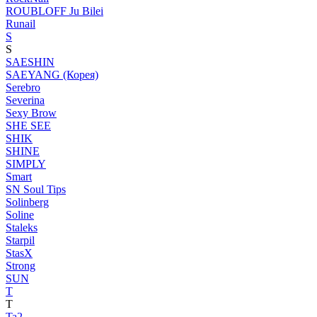
ROUBLOFF Ju Bilei
Runail
S
S
SAESHIN
SAEYANG (Корея)
Serebro
Severina
Sexy Brow
SHE SEE
SHIK
SHINE
SIMPLY
Smart
SN Soul Tips
Solinberg
Soline
Staleks
Starpil
StasX
Strong
SUN
T
T
Ta2