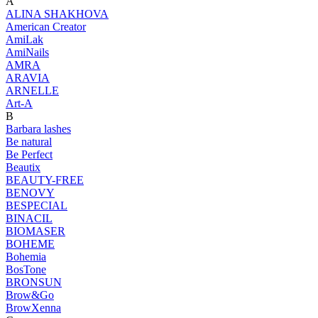
A
ALINA SHAKHOVA
American Creator
AmiLak
AmiNails
AMRA
ARAVIA
ARNELLE
Art-A
B
Barbara lashes
Be natural
Be Perfect
Beautix
BEAUTY-FREE
BENOVY
BESPECIAL
BINACIL
BIOMASER
BOHEME
Bohemia
BosTone
BRONSUN
Brow&Go
BrowXenna