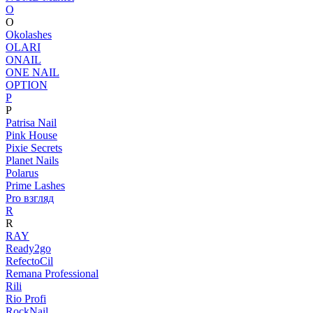
O
O
Okolashes
OLARI
ONAIL
ONE NAIL
OPTION
P
P
Patrisa Nail
Pink House
Pixie Secrets
Planet Nails
Polarus
Prime Lashes
Pro взгляд
R
R
RAY
Ready2go
RefectoCil
Remana Professional
Rili
Rio Profi
RockNail