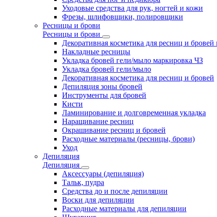
Уходовые средства для рук, ногтей и кожи
Фрезы, шлифовщики, полировщики
Ресницы и брови
Ресницы и брови
Декоративная косметика для ресниц и бровей
Накладные ресницы
Укладка бровей гели/мыло маркировка ЧЗ
Укладка бровей гели/мыло
Декоративная косметика для ресниц и бровей
Депиляция зоны бровей
Инструменты для бровей
Кисти
Ламинирование и долговременная укладка
Наращивание ресниц
Окрашивание ресниц и бровей
Расходные материалы (ресницы, брови)
Уход
Депиляция
Депиляция
Аксессуары (депиляция)
Тальк, пудра
Средства до и после депиляции
Воски для депиляции
Расходные материалы для депиляции