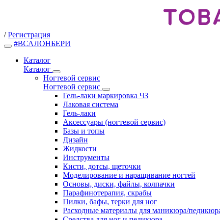
/
Регистрация
#ВСАЛОНБЕРИ
Каталог
Каталог
Ногтевой сервис
Ногтевой сервис
Гель-лаки маркировка ЧЗ
Лаковая система
Гель-лаки
Аксессуары (ногтевой сервис)
Базы и топы
Дизайн
Жидкости
Инструменты
Кисти, дотсы, щеточки
Моделирование и наращивание ногтей
Основы, диски, файлы, колпачки
Парафинотерапия, скрабы
Пилки, бафы, терки для ног
Расходные материалы для маникюра/педикюр
Средства для ног и педикюра