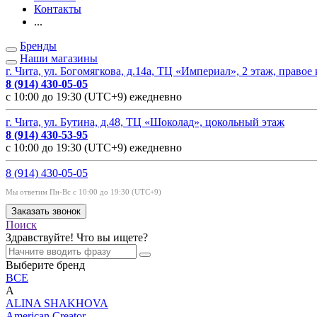
Контакты
...
Бренды
Наши магазины
г. Чита, ул. Богомягкова, д.14а, ТЦ «Империал», 2 этаж, правое
8 (914) 430-05-05
с 10:00 до 19:30 (UTC+9) ежедневно
г. Чита, ул. Бутина, д.48, ТЦ «Шоколад», цокольный этаж
8 (914) 430-53-95
с 10:00 до 19:30 (UTC+9) ежедневно
8 (914) 430-05-05
Мы ответим Пн-Вс с 10:00 до 19:30 (UTC+9)
Заказать звонок
Поиск
Здравствуйте! Что вы ищете?
Выберите бренд
ВСЕ
A
ALINA SHAKHOVA
American Creator