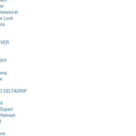
nd
ofessional
e Look
too
IVER
OFF
tamp
ie
 DELTAGRIP
ll
Expert
Refresh
I
ane