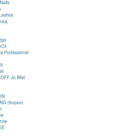
Nails
s
Lashes
гляд
2go
oCil
 Professional
fi
il
FF Ju Bilei
IN
NG (Корея)
o
na
row
EE