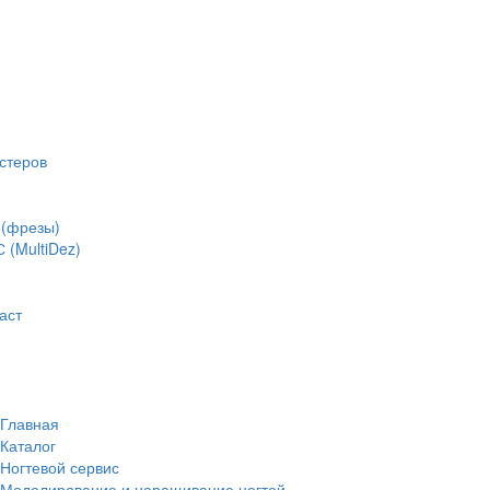
стеров
(фрезы)
(MultiDez)
аст
Главная
Каталог
Ногтевой сервис
Моделирование и наращивание ногтей