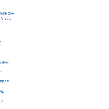
HAKHOVA
 Creator
E
lashes
l
t
-FREE
AL
ER