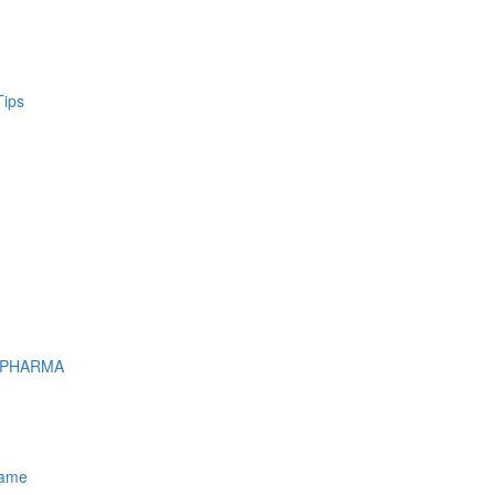
Tips
 PHARMA
name