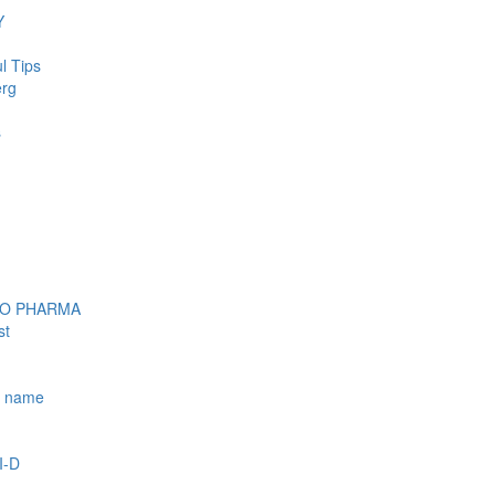
Y
l Tips
erg
s
OO PHARMA
st
e name
I-D