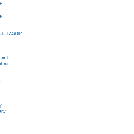
F
mp
DELTAGRIP
pert
fresh
e
y
uty