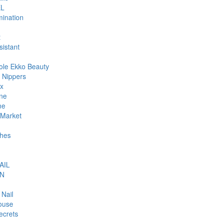
L
ination
t
sistant
ole Ekko Beauty
 Nippers
ax
ne
me
Market
hes
AIL
N
 Nail
ouse
ecrets