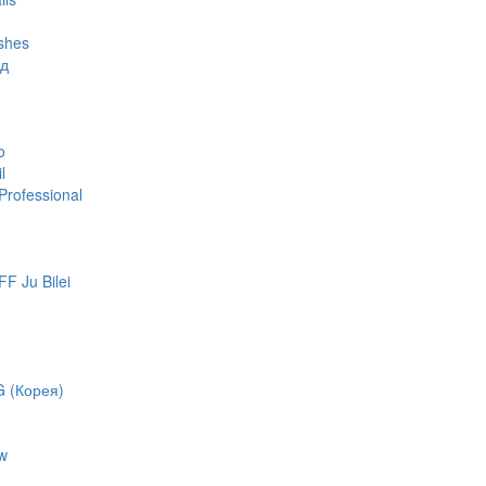
shes
яд
o
l
rofessional
 Ju Bilei
 (Корея)
w