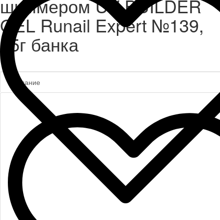
шиммером UV BUILDER
GEL Runail Expert №139,
15г банка
Описание