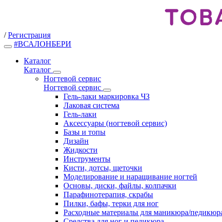
/
Регистрация
#ВСАЛОНБЕРИ
Каталог
Каталог
Ногтевой сервис
Ногтевой сервис
Гель-лаки маркировка ЧЗ
Лаковая система
Гель-лаки
Аксессуары (ногтевой сервис)
Базы и топы
Дизайн
Жидкости
Инструменты
Кисти, дотсы, щеточки
Моделирование и наращивание ногтей
Основы, диски, файлы, колпачки
Парафинотерапия, скрабы
Пилки, бафы, терки для ног
Расходные материалы для маникюра/педикюр
Средства для ног и педикюра