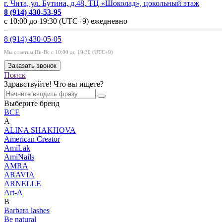
г. Чита, ул. Бутина, д.48, ТЦ «Шоколад», цокольный этаж
8 (914) 430-53-95
с 10:00 до 19:30 (UTC+9) ежедневно
8 (914) 430-05-05
Мы ответим Пн-Вс с 10:00 до 19:30 (UTC+9)
Заказать звонок
Поиск
Здравствуйте! Что вы ищете?
Выберите бренд
ВСЕ
A
ALINA SHAKHOVA
American Creator
AmiLak
AmiNails
AMRA
ARAVIA
ARNELLE
Art-A
B
Barbara lashes
Be natural