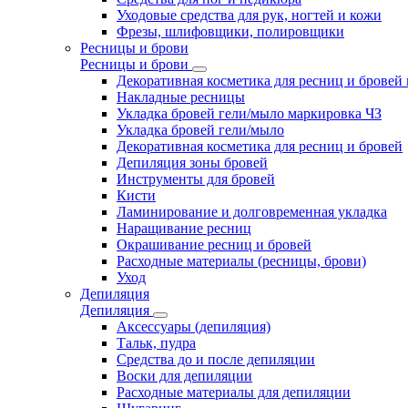
Уходовые средства для рук, ногтей и кожи
Фрезы, шлифовщики, полировщики
Ресницы и брови
Ресницы и брови
Декоративная косметика для ресниц и бровей
Накладные ресницы
Укладка бровей гели/мыло маркировка ЧЗ
Укладка бровей гели/мыло
Декоративная косметика для ресниц и бровей
Депиляция зоны бровей
Инструменты для бровей
Кисти
Ламинирование и долговременная укладка
Наращивание ресниц
Окрашивание ресниц и бровей
Расходные материалы (ресницы, брови)
Уход
Депиляция
Депиляция
Аксессуары (депиляция)
Тальк, пудра
Средства до и после депиляции
Воски для депиляции
Расходные материалы для депиляции