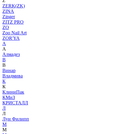
Z
ZERK(ZK)
ZINA
Zinger
ZITZ PRO
ZO
Zoo Nail Art
ZOR'YA
А
А
Алмадез
В
В
Винар
Владмива
К
К
КлиниПак
КМиЗ
КРИСТАЛЛ
Л
Л
Луи Филипп
М
М