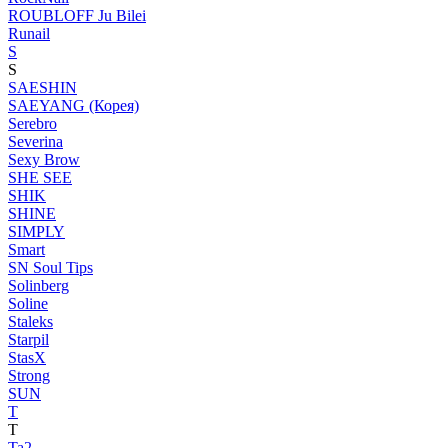
ROUBLOFF Ju Bilei
Runail
S
S
SAESHIN
SAEYANG (Корея)
Serebro
Severina
Sexy Brow
SHE SEE
SHIK
SHINE
SIMPLY
Smart
SN Soul Tips
Solinberg
Soline
Staleks
Starpil
StasX
Strong
SUN
T
T
Ta2