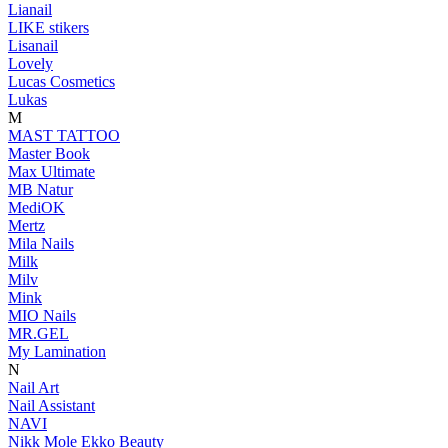
Lianail
LIKE stikers
Lisanail
Lovely
Lucas Cosmetics
Lukas
M
MAST TATTOO
Master Book
Max Ultimate
MB Natur
MediOK
Mertz
Mila Nails
Milk
Milv
Mink
MIO Nails
MR.GEL
My Lamination
N
Nail Art
Nail Assistant
NAVI
Nikk Mole Ekko Beauty