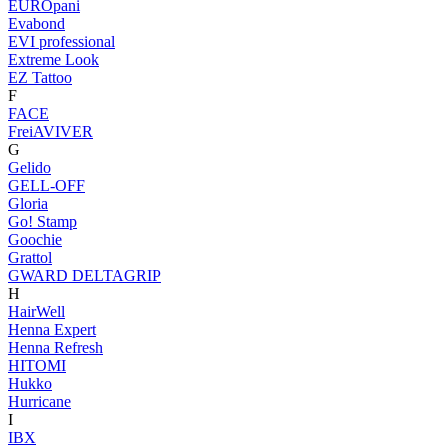
EUROpani
Evabond
EVI professional
Extreme Look
EZ Tattoo
F
FACE
FreiAVIVER
G
Gelido
GELL-OFF
Gloria
Go! Stamp
Goochie
Grattol
GWARD DELTAGRIP
H
HairWell
Henna Expert
Henna Refresh
HITOMI
Hukko
Hurricane
I
IBX