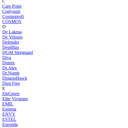
C
Care Point
Codysson
Cosmoprofi
COSMOS
D
De Lakrua
De Velours
Defender
Depilflax
DGM Steriguard
Diva
Domix
Dr.Alex
Dr.Numb
DragonHawk
Dust Free
E
EleGreen
Elite Vivienne
EMIL
Enigma
ENVY
ESTEL
Euronda