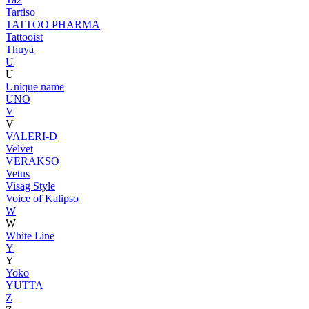
Tartiso
TATTOO PHARMA
Tattooist
Thuya
U
U
Unique name
UNO
V
V
VALERI-D
Velvet
VERAKSO
Vetus
Visag Style
Voice of Kalipso
W
W
White Line
Y
Y
Yoko
YUTTA
Z