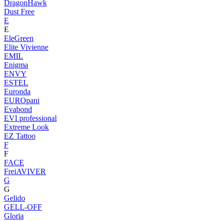
DragonHawk
Dust Free
E
E
EleGreen
Elite Vivienne
EMIL
Enigma
ENVY
ESTEL
Euronda
EUROpani
Evabond
EVI professional
Extreme Look
EZ Tattoo
F
F
FACE
FreiAVIVER
G
G
Gelido
GELL-OFF
Gloria