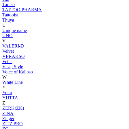
Tartiso
TATTOO PHARMA
Tattooist
Thuya
U
Unique name
UNO
V
VALERI-D
Velvet
VERAKSO
Vetus
Visag Style
Voice of Kalipso
W
White Line
Y
Yoko
YUTTA
Z
ZERK(ZK)
ZINA
Zinger
ZITZ PRO
ZO