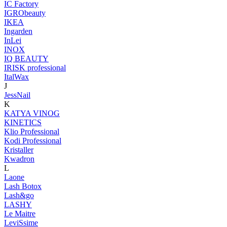
IC Factory
IGRObeauty
IKEA
Ingarden
InLei
INOX
IQ BEAUTY
IRISK professional
ItalWax
J
JessNail
K
KATYA VINOG
KINETICS
Klio Professional
Kodi Professional
Kristaller
Kwadron
L
Laone
Lash Botox
Lash&go
LASHY
Le Maitre
LeviSsime