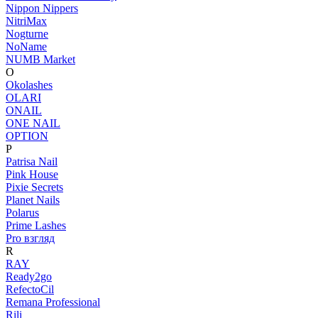
Nippon Nippers
NitriMax
Nogturne
NoName
NUMB Market
O
Okolashes
OLARI
ONAIL
ONE NAIL
OPTION
P
Patrisa Nail
Pink House
Pixie Secrets
Planet Nails
Polarus
Prime Lashes
Pro взгляд
R
RAY
Ready2go
RefectoCil
Remana Professional
Rili