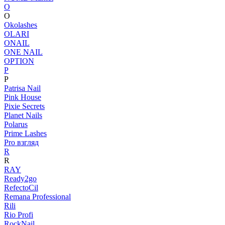
O
O
Okolashes
OLARI
ONAIL
ONE NAIL
OPTION
P
P
Patrisa Nail
Pink House
Pixie Secrets
Planet Nails
Polarus
Prime Lashes
Pro взгляд
R
R
RAY
Ready2go
RefectoCil
Remana Professional
Rili
Rio Profi
RockNail