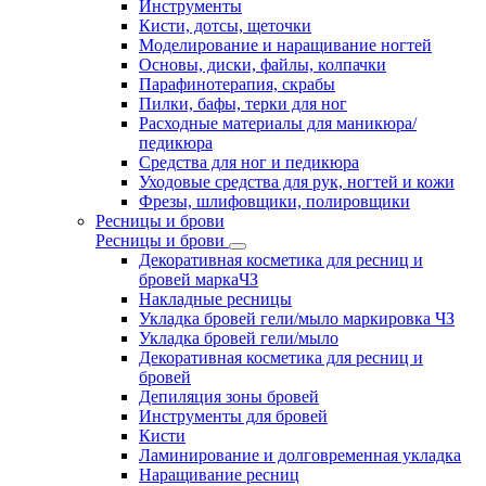
Инструменты
Кисти, дотсы, щеточки
Моделирование и наращивание ногтей
Основы, диски, файлы, колпачки
Парафинотерапия, скрабы
Пилки, бафы, терки для ног
Расходные материалы для маникюра/
педикюра
Средства для ног и педикюра
Уходовые средства для рук, ногтей и кожи
Фрезы, шлифовщики, полировщики
Ресницы и брови
Ресницы и брови
Декоративная косметика для ресниц и
бровей маркаЧЗ
Накладные ресницы
Укладка бровей гели/мыло маркировка ЧЗ
Укладка бровей гели/мыло
Декоративная косметика для ресниц и
бровей
Депиляция зоны бровей
Инструменты для бровей
Кисти
Ламинирование и долговременная укладка
Наращивание ресниц