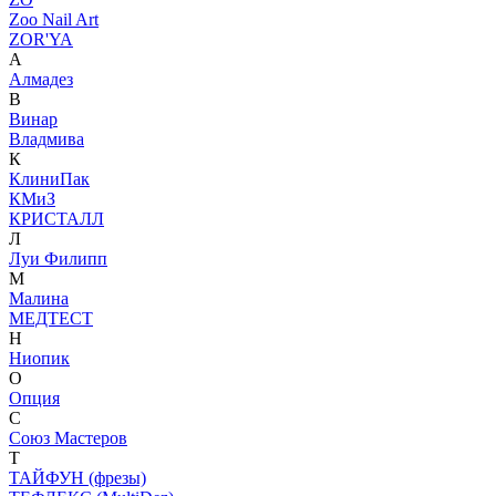
Zoo Nail Art
ZOR'YA
А
Алмадез
В
Винар
Владмива
К
КлиниПак
КМиЗ
КРИСТАЛЛ
Л
Луи Филипп
М
Малина
МЕДТЕСТ
Н
Ниопик
О
Опция
С
Союз Мастеров
Т
ТАЙФУН (фрезы)