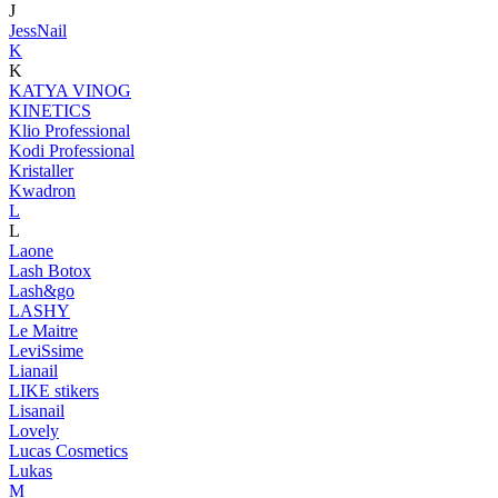
J
JessNail
K
K
KATYA VINOG
KINETICS
Klio Professional
Kodi Professional
Kristaller
Kwadron
L
L
Laone
Lash Botox
Lash&go
LASHY
Le Maitre
LeviSsime
Lianail
LIKE stikers
Lisanail
Lovely
Lucas Cosmetics
Lukas
M