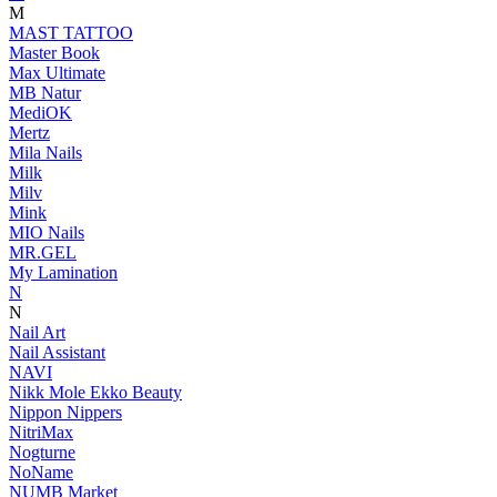
M
MAST TATTOO
Master Book
Max Ultimate
MB Natur
MediOK
Mertz
Mila Nails
Milk
Milv
Mink
MIO Nails
MR.GEL
My Lamination
N
N
Nail Art
Nail Assistant
NAVI
Nikk Mole Ekko Beauty
Nippon Nippers
NitriMax
Nogturne
NoName
NUMB Market