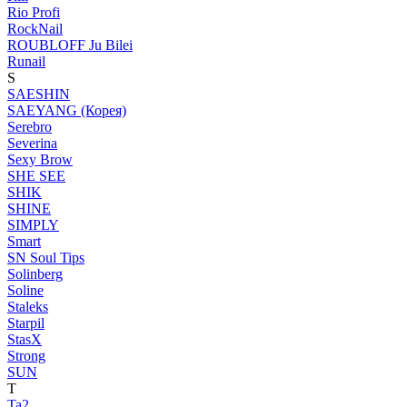
Rio Profi
RockNail
ROUBLOFF Ju Bilei
Runail
S
SAESHIN
SAEYANG (Корея)
Serebro
Severina
Sexy Brow
SHE SEE
SHIK
SHINE
SIMPLY
Smart
SN Soul Tips
Solinberg
Soline
Staleks
Starpil
StasX
Strong
SUN
T
Ta2