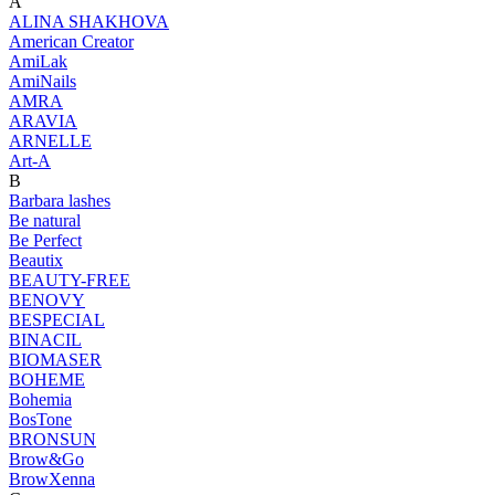
A
ALINA SHAKHOVA
American Creator
AmiLak
AmiNails
AMRA
ARAVIA
ARNELLE
Art-A
B
Barbara lashes
Be natural
Be Perfect
Beautix
BEAUTY-FREE
BENOVY
BESPECIAL
BINACIL
BIOMASER
BOHEME
Bohemia
BosTone
BRONSUN
Brow&Go
BrowXenna