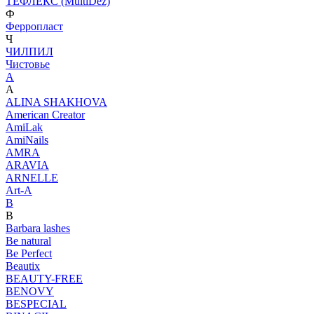
ТЕФЛЕКС (MultiDez)
Ф
Ферропласт
Ч
ЧИЛПИЛ
Чистовье
A
A
ALINA SHAKHOVA
American Creator
AmiLak
AmiNails
AMRA
ARAVIA
ARNELLE
Art-A
B
B
Barbara lashes
Be natural
Be Perfect
Beautix
BEAUTY-FREE
BENOVY
BESPECIAL