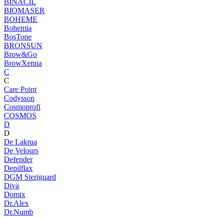
BINACIL
BIOMASER
BOHEME
Bohemia
BosTone
BRONSUN
Brow&Go
BrowXenna
C
C
Care Point
Codysson
Cosmoprofi
COSMOS
D
D
De Lakrua
De Velours
Defender
Depilflax
DGM Steriguard
Diva
Domix
Dr.Alex
Dr.Numb