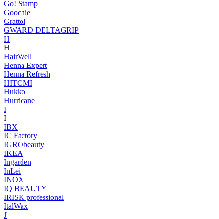
Go! Stamp
Goochie
Grattol
GWARD DELTAGRIP
H
H
HairWell
Henna Expert
Henna Refresh
HITOMI
Hukko
Hurricane
I
I
IBX
IC Factory
IGRObeauty
IKEA
Ingarden
InLei
INOX
IQ BEAUTY
IRISK professional
ItalWax
J