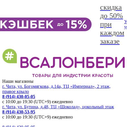
скидка
до 50%
У
при
у
каждом
заказе
Наши магазины
г. Чита, ул. Богомягкова, д.14а, ТЦ «Империал», 2 этаж,
правое крыло
8 (914) 430-05-05
с 10:00 до 19:30 (UTC+9) ежедневно
г. Чита, ул. Бутина, д.48, ТЦ «Шоколад», цокольный этаж
8 (914) 430-53-95
с 10:00 до 19:30 (UTC+9) ежедневно