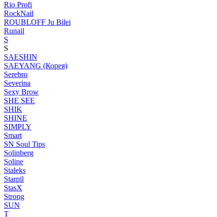
Rio Profi
RockNail
ROUBLOFF Ju Bilei
Runail
S
S
SAESHIN
SAEYANG (Корея)
Serebro
Severina
Sexy Brow
SHE SEE
SHIK
SHINE
SIMPLY
Smart
SN Soul Tips
Solinberg
Soline
Staleks
Starpil
StasX
Strong
SUN
T