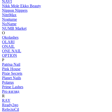
NAVI
Nikk Mole Ekko Beauty
Nippon Nippers
NitriMax
Nogturne
NoName
NUMB Market
O
Okolashes
OLARI
ONAIL
ONE NAIL
OPTION
P
Patrisa Nail
Pink House
Pixie Secrets
Planet Nails
Polarus
Prime Lashes
Pro взгляд
R
RAY
Ready2go
RefectoCil