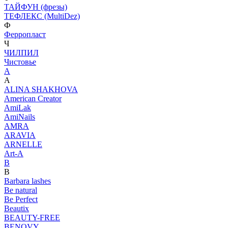
ТАЙФУН (фрезы)
ТЕФЛЕКС (MultiDez)
Ф
Ферропласт
Ч
ЧИЛПИЛ
Чистовье
A
A
ALINA SHAKHOVA
American Creator
AmiLak
AmiNails
AMRA
ARAVIA
ARNELLE
Art-A
B
B
Barbara lashes
Be natural
Be Perfect
Beautix
BEAUTY-FREE
BENOVY