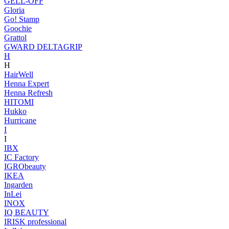
GELL-OFF
Gloria
Go! Stamp
Goochie
Grattol
GWARD DELTAGRIP
H
H
HairWell
Henna Expert
Henna Refresh
HITOMI
Hukko
Hurricane
I
I
IBX
IC Factory
IGRObeauty
IKEA
Ingarden
InLei
INOX
IQ BEAUTY
IRISK professional