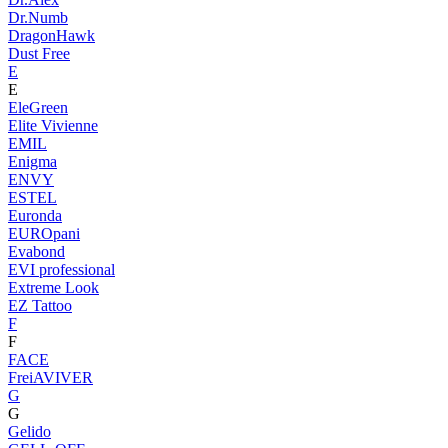
Dr.Numb
DragonHawk
Dust Free
E
E
EleGreen
Elite Vivienne
EMIL
Enigma
ENVY
ESTEL
Euronda
EUROpani
Evabond
EVI professional
Extreme Look
EZ Tattoo
F
F
FACE
FreiAVIVER
G
G
Gelido