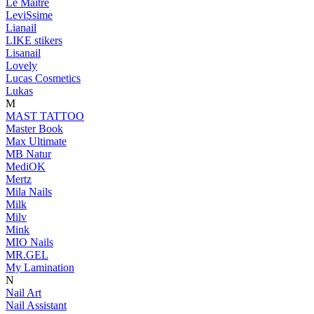
Le Maitre
LeviSsime
Lianail
LIKE stikers
Lisanail
Lovely
Lucas Cosmetics
Lukas
M
MAST TATTOO
Master Book
Max Ultimate
MB Natur
MediOK
Mertz
Mila Nails
Milk
Milv
Mink
MIO Nails
MR.GEL
My Lamination
N
Nail Art
Nail Assistant