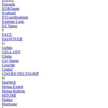
Euronda
EUROpani
Evabond
EVI professional
Extreme Look
EZ Tattoo
F
FACE
FreiAVIVER
G
Gelido
GELL-OFF
Gloria
Go! Stamp
Goochie
Grattol
GWARD DELTAGRIP
H
HairWell
Henna Expert
Henna Refresh
HITOMI
Hukko
Hurricane