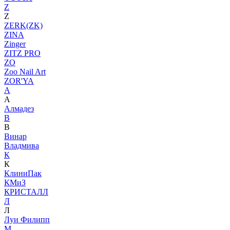
Z
Z
ZERK(ZK)
ZINA
Zinger
ZITZ PRO
ZO
Zoo Nail Art
ZOR'YA
А
А
Алмадез
В
В
Винар
Владмива
К
К
КлиниПак
КМиЗ
КРИСТАЛЛ
Л
Л
Луи Филипп
М