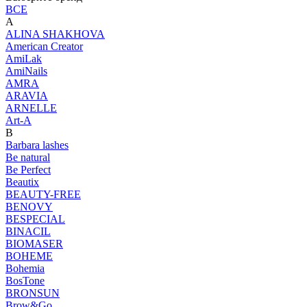
ВСЕ
A
ALINA SHAKHOVA
American Creator
AmiLak
AmiNails
AMRA
ARAVIA
ARNELLE
Art-A
B
Barbara lashes
Be natural
Be Perfect
Beautix
BEAUTY-FREE
BENOVY
BESPECIAL
BINACIL
BIOMASER
BOHEME
Bohemia
BosTone
BRONSUN
Brow&Go