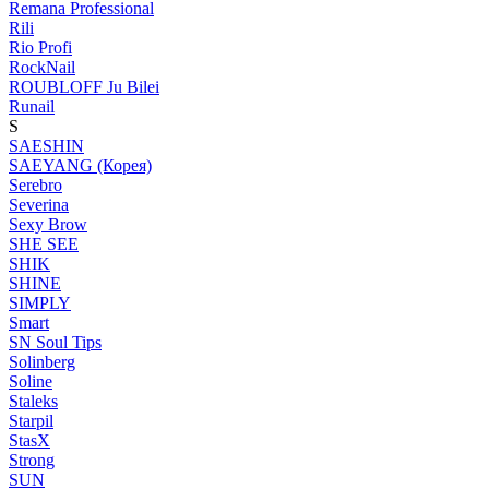
Remana Professional
Rili
Rio Profi
RockNail
ROUBLOFF Ju Bilei
Runail
S
SAESHIN
SAEYANG (Корея)
Serebro
Severina
Sexy Brow
SHE SEE
SHIK
SHINE
SIMPLY
Smart
SN Soul Tips
Solinberg
Soline
Staleks
Starpil
StasX
Strong
SUN