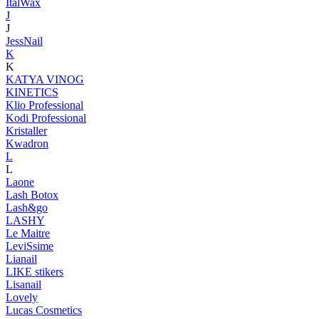
ItalWax
J
J
JessNail
K
K
KATYA VINOG
KINETICS
Klio Professional
Kodi Professional
Kristaller
Kwadron
L
L
Laone
Lash Botox
Lash&go
LASHY
Le Maitre
LeviSsime
Lianail
LIKE stikers
Lisanail
Lovely
Lucas Cosmetics