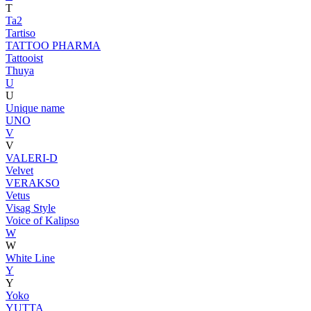
T
Ta2
Tartiso
TATTOO PHARMA
Tattooist
Thuya
U
U
Unique name
UNO
V
V
VALERI-D
Velvet
VERAKSO
Vetus
Visag Style
Voice of Kalipso
W
W
White Line
Y
Y
Yoko
YUTTA