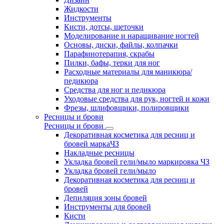
Жидкости
Инструменты
Кисти, дотсы, щеточки
Моделирование и наращивание ногтей
Основы, диски, файлы, колпачки
Парафинотерапия, скрабы
Пилки, бафы, терки для ног
Расходные материалы для маникюра/
педикюра
Средства для ног и педикюра
Уходовые средства для рук, ногтей и кожи
Фрезы, шлифовщики, полировщики
Ресницы и брови
Ресницы и брови
Декоративная косметика для ресниц и
бровей маркаЧЗ
Накладные ресницы
Укладка бровей гели/мыло маркировка ЧЗ
Укладка бровей гели/мыло
Декоративная косметика для ресниц и
бровей
Депиляция зоны бровей
Инструменты для бровей
Кисти