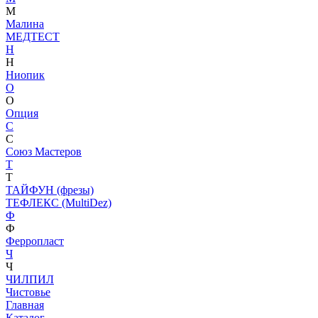
М
Малина
МЕДТЕСТ
Н
Н
Ниопик
О
О
Опция
С
С
Союз Мастеров
Т
Т
ТАЙФУН (фрезы)
ТЕФЛЕКС (MultiDez)
Ф
Ф
Ферропласт
Ч
Ч
ЧИЛПИЛ
Чистовье
Главная
Каталог