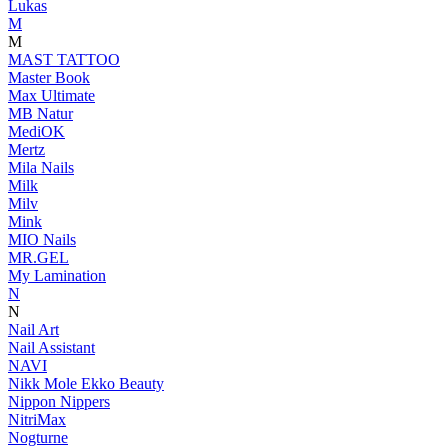
Lukas
M
M
MAST TATTOO
Master Book
Max Ultimate
MB Natur
MediOK
Mertz
Mila Nails
Milk
Milv
Mink
MIO Nails
MR.GEL
My Lamination
N
N
Nail Art
Nail Assistant
NAVI
Nikk Mole Ekko Beauty
Nippon Nippers
NitriMax
Nogturne