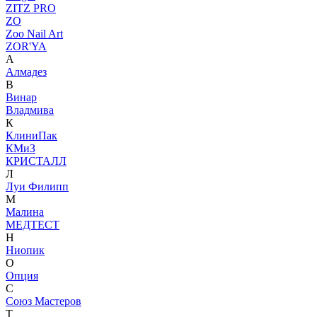
ZITZ PRO
ZO
Zoo Nail Art
ZOR'YA
А
Алмадез
В
Винар
Владмива
К
КлиниПак
КМиЗ
КРИСТАЛЛ
Л
Луи Филипп
М
Малина
МЕДТЕСТ
Н
Ниопик
О
Опция
С
Союз Мастеров
Т