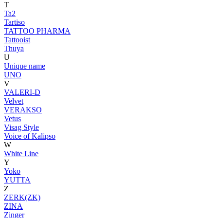
T
Ta2
Tartiso
TATTOO PHARMA
Tattooist
Thuya
U
Unique name
UNO
V
VALERI-D
Velvet
VERAKSO
Vetus
Visag Style
Voice of Kalipso
W
White Line
Y
Yoko
YUTTA
Z
ZERK(ZK)
ZINA
Zinger