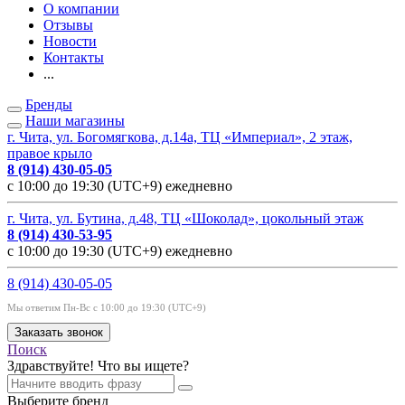
О компании
Отзывы
Новости
Контакты
...
Бренды
Наши магазины
г. Чита, ул. Богомягкова, д.14а, ТЦ «Империал», 2 этаж,
правое крыло
8 (914) 430-05-05
с 10:00 до 19:30 (UTC+9) ежедневно
г. Чита, ул. Бутина, д.48, ТЦ «Шоколад», цокольный этаж
8 (914) 430-53-95
с 10:00 до 19:30 (UTC+9) ежедневно
8 (914) 430-05-05
Мы ответим Пн-Вс с 10:00 до 19:30 (UTC+9)
Заказать звонок
Поиск
Здравствуйте! Что вы ищете?
Выберите бренд