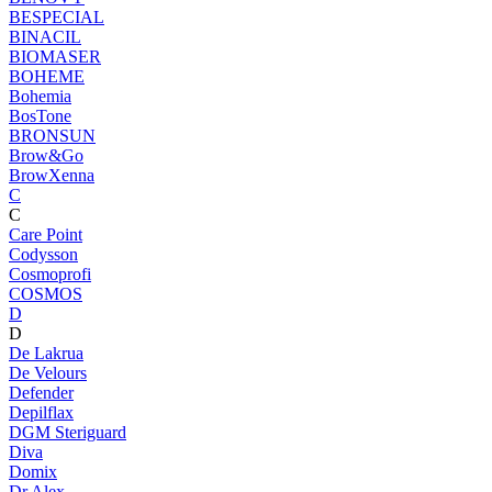
BESPECIAL
BINACIL
BIOMASER
BOHEME
Bohemia
BosTone
BRONSUN
Brow&Go
BrowXenna
C
C
Care Point
Codysson
Cosmoprofi
COSMOS
D
D
De Lakrua
De Velours
Defender
Depilflax
DGM Steriguard
Diva
Domix
Dr.Alex