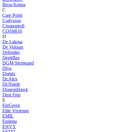
BrowXenna
C
Care Point
Codysson
Cosmoprofi
COSMOS
D
De Lakrua
De Velours
Defender
Depilflax
DGM Steriguard
Diva
Domix
Dr.Alex
Dr.Numb
DragonHawk
Dust Free
E
EleGreen
Elite Vivienne
EMIL
Enigma
ENVY
ESTEL