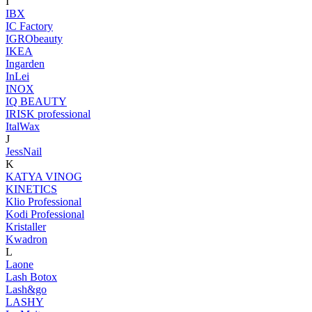
I
IBX
IC Factory
IGRObeauty
IKEA
Ingarden
InLei
INOX
IQ BEAUTY
IRISK professional
ItalWax
J
JessNail
K
KATYA VINOG
KINETICS
Klio Professional
Kodi Professional
Kristaller
Kwadron
L
Laone
Lash Botox
Lash&go
LASHY