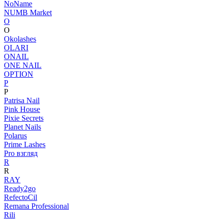
NoName
NUMB Market
O
O
Okolashes
OLARI
ONAIL
ONE NAIL
OPTION
P
P
Patrisa Nail
Pink House
Pixie Secrets
Planet Nails
Polarus
Prime Lashes
Pro взгляд
R
R
RAY
Ready2go
RefectoCil
Remana Professional
Rili