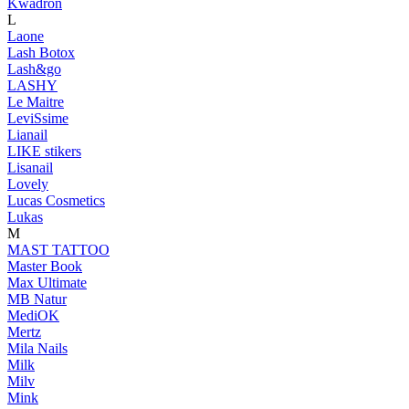
Kwadron
L
Laone
Lash Botox
Lash&go
LASHY
Le Maitre
LeviSsime
Lianail
LIKE stikers
Lisanail
Lovely
Lucas Cosmetics
Lukas
M
MAST TATTOO
Master Book
Max Ultimate
MB Natur
MediOK
Mertz
Mila Nails
Milk
Milv
Mink