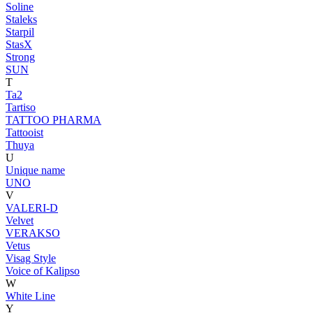
Soline
Staleks
Starpil
StasX
Strong
SUN
T
Ta2
Tartiso
TATTOO PHARMA
Tattooist
Thuya
U
Unique name
UNO
V
VALERI-D
Velvet
VERAKSO
Vetus
Visag Style
Voice of Kalipso
W
White Line
Y