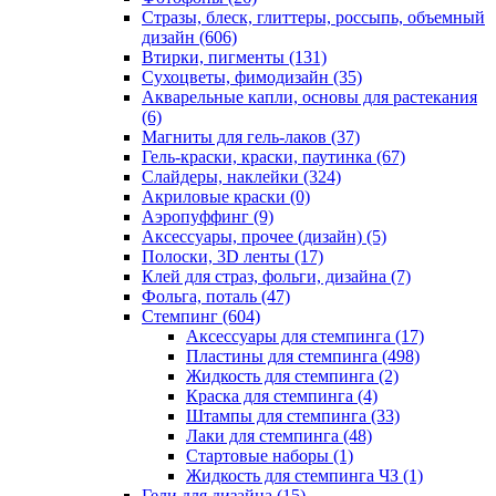
Стразы, блеск, глиттеры, россыпь, объемный
дизайн
(606)
Втирки, пигменты
(131)
Сухоцветы, фимодизайн
(35)
Акварельные капли, основы для растекания
(6)
Магниты для гель-лаков
(37)
Гель-краски, краски, паутинка
(67)
Слайдеры, наклейки
(324)
Акриловые краски
(0)
Аэропуффинг
(9)
Аксессуары, прочее (дизайн)
(5)
Полоски, 3D ленты
(17)
Клей для страз, фольги, дизайна
(7)
Фольга, поталь
(47)
Стемпинг
(604)
Аксессуары для стемпинга
(17)
Пластины для стемпинга
(498)
Жидкость для стемпинга
(2)
Краска для стемпинга
(4)
Штампы для стемпинга
(33)
Лаки для стемпинга
(48)
Стартовые наборы
(1)
Жидкость для стемпинга ЧЗ
(1)
Гели для дизайна
(15)