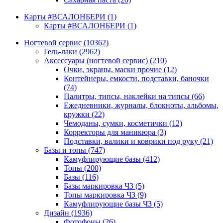
Карты #ВСАЛОНБЕРИ
(1)
Карты #ВСАЛОНБЕРИ
(1)
Ногтевой сервис
(10362)
Гель-лаки
(2962)
Аксессуары (ногтевой сервис)
(210)
Очки, экраны, маски прочие
(12)
Контейнеры, емкости, подставки, баночки
(74)
Палитры, типсы, наклейки на типсы
(66)
Ежедневники, журналы, блокноты, альбомы,
кружки
(22)
Чемоданы, сумки, косметички
(12)
Корректоры для маникюра
(3)
Подставки, валики и коврики под руку
(21)
Базы и топы
(747)
Камуфлирующие базы
(412)
Топы
(200)
Базы
(116)
Базы маркировка ЧЗ
(5)
Топы маркировка ЧЗ
(9)
Камуфлирующие базы ЧЗ
(5)
Дизайн
(1936)
Фотофоны
(26)