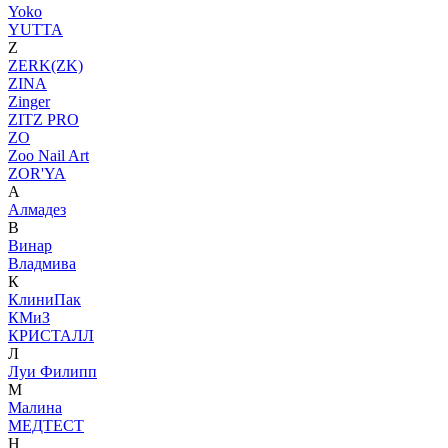
Yoko
YUTTA
Z
ZERK(ZK)
ZINA
Zinger
ZITZ PRO
ZO
Zoo Nail Art
ZOR'YA
А
Алмадез
В
Винар
Владмива
К
КлиниПак
КМиЗ
КРИСТАЛЛ
Л
Луи Филипп
М
Малина
МЕДТЕСТ
Н