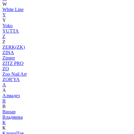
W
White Line
Y
Y
Yoko
YUTTA
Z
Z
ZERK(ZK)
ZINA
Zinger
ZITZ PRO
ZO
Zoo Nail Art
ZOR'YA
А
А
Алмадез
В
В
Винар
Владмива
К
К
КлиниПак