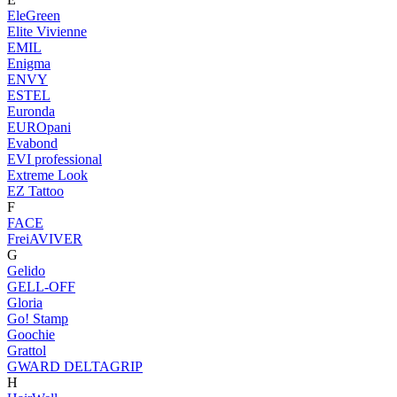
EleGreen
Elite Vivienne
EMIL
Enigma
ENVY
ESTEL
Euronda
EUROpani
Evabond
EVI professional
Extreme Look
EZ Tattoo
F
FACE
FreiAVIVER
G
Gelido
GELL-OFF
Gloria
Go! Stamp
Goochie
Grattol
GWARD DELTAGRIP
H