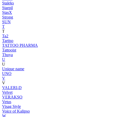
Staleks
Starpil
StasX
Strong
SUN
T
T
Ta2
Tartiso
TATTOO PHARMA
Tattooist
Thuya
U
U
Unique name
UNO
V
V
VALERI-D
Velvet
VERAKSO
Vetus
Visag Style
Voice of Kalipso
W