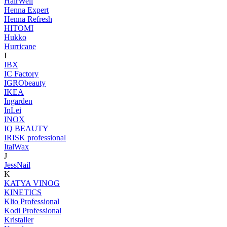
HairWell
Henna Expert
Henna Refresh
HITOMI
Hukko
Hurricane
I
IBX
IC Factory
IGRObeauty
IKEA
Ingarden
InLei
INOX
IQ BEAUTY
IRISK professional
ItalWax
J
JessNail
K
KATYA VINOG
KINETICS
Klio Professional
Kodi Professional
Kristaller