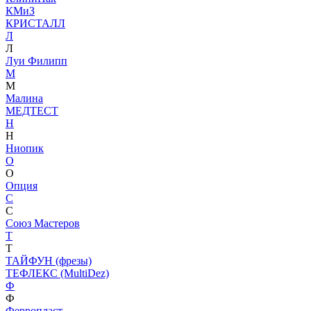
КМиЗ
КРИСТАЛЛ
Л
Л
Луи Филипп
М
М
Малина
МЕДТЕСТ
Н
Н
Ниопик
О
О
Опция
С
С
Союз Мастеров
Т
Т
ТАЙФУН (фрезы)
ТЕФЛЕКС (MultiDez)
Ф
Ф
Ферропласт