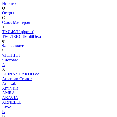
Ниопик
О
Опция
С
Союз Мастеров
Т
ТАЙФУН (фрезы)
ТЕФЛЕКС (MultiDez)
Ф
Ферропласт
Ч
ЧИЛПИЛ
Чистовье
A
A
ALINA SHAKHOVA
American Creator
AmiLak
AmiNails
AMRA
ARAVIA
ARNELLE
Art-A
B
B