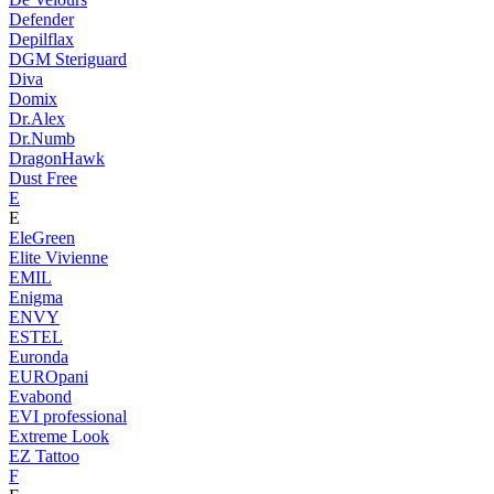
Defender
Depilflax
DGM Steriguard
Diva
Domix
Dr.Alex
Dr.Numb
DragonHawk
Dust Free
E
E
EleGreen
Elite Vivienne
EMIL
Enigma
ENVY
ESTEL
Euronda
EUROpani
Evabond
EVI professional
Extreme Look
EZ Tattoo
F