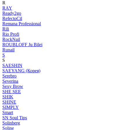
R
RAY
Ready2go
RefectoCil
Remana Professional
Rili
Rio Profi
RockNail
ROUBLOFF Ju Bilei
Runail
S
S
SAESHIN
SAEYANG (Корея)
Serebro
Severina
Sexy Brow
SHE SEE
SHIK
SHINE
SIMPLY
Smart
SN Soul Tips
Solinberg
Soline