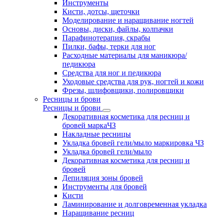
Инструменты
Кисти, дотсы, щеточки
Моделирование и наращивание ногтей
Основы, диски, файлы, колпачки
Парафинотерапия, скрабы
Пилки, бафы, терки для ног
Расходные материалы для маникюра/
педикюра
Средства для ног и педикюра
Уходовые средства для рук, ногтей и кожи
Фрезы, шлифовщики, полировщики
Ресницы и брови
Ресницы и брови
Декоративная косметика для ресниц и
бровей маркаЧЗ
Накладные ресницы
Укладка бровей гели/мыло маркировка ЧЗ
Укладка бровей гели/мыло
Декоративная косметика для ресниц и
бровей
Депиляция зоны бровей
Инструменты для бровей
Кисти
Ламинирование и долговременная укладка
Наращивание ресниц