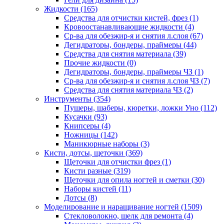
Жидкости
(165)
Средства для отчистки кистей, фрез
(1)
Кровоостанавливающие жидкости
(4)
Ср-ва для обезжир-я и снятия л.слоя
(67)
Дегидраторы, бондеры, праймеры
(44)
Средства для снятия материала
(39)
Прочие жидкости
(0)
Дегидраторы, бондеры, праймеры ЧЗ
(1)
Ср-ва для обезжир-я и снятия л.слоя ЧЗ
(7)
Средства для снятия материала ЧЗ
(2)
Инструменты
(354)
Пушеры, шаберы, кюретки, ложки Уно
(112)
Кусачки
(93)
Книпсеры
(4)
Ножницы
(142)
Маникюрные наборы
(3)
Кисти, дотсы, щеточки
(369)
Щеточки для отчистки фрез
(1)
Кисти разные
(319)
Щеточки для опила ногтей и сметки
(30)
Наборы кистей
(11)
Дотсы
(8)
Моделирование и наращивание ногтей
(1509)
Стекловолокно, шелк для ремонта
(4)