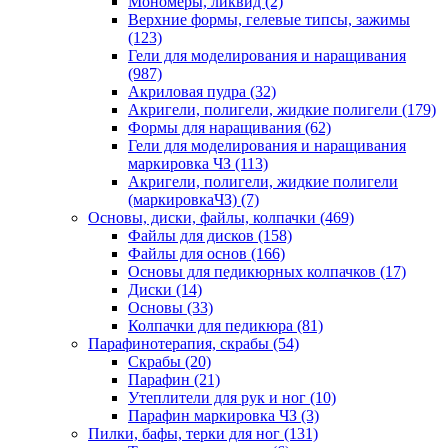
Мономеры, ликвид
(2)
Верхние формы, гелевые типсы, зажимы
(123)
Гели для моделирования и наращивания
(987)
Акриловая пудра
(32)
Акригели, полигели, жидкие полигели
(179)
Формы для наращивания
(62)
Гели для моделирования и наращивания
маркировка ЧЗ
(113)
Акригели, полигели, жидкие полигели
(маркировкаЧЗ)
(7)
Основы, диски, файлы, колпачки
(469)
Файлы для дисков
(158)
Файлы для основ
(166)
Основы для педикюрных колпачков
(17)
Диски
(14)
Основы
(33)
Колпачки для педикюра
(81)
Парафинотерапия, скрабы
(54)
Скрабы
(20)
Парафин
(21)
Утеплители для рук и ног
(10)
Парафин маркировка ЧЗ
(3)
Пилки, бафы, терки для ног
(131)