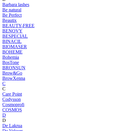
Barbara lashes
Be natural
Be Perfect
Beautix
BEAUTY-FREE
BENOVY
BESPECIAL
BINACIL
BIOMASER
BOHEME
Bohemia
BosTone
BRONSUN
Brow&Go
BrowXenna
C
C
Care Point
Codysson
Cosmoprofi
COSMOS
D
D
De Lakrua
De Velours