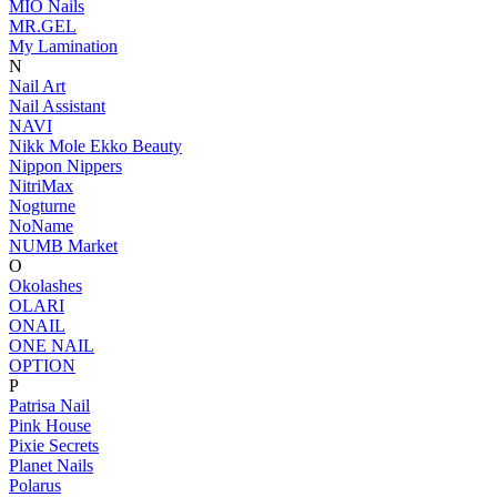
MIO Nails
MR.GEL
My Lamination
N
Nail Art
Nail Assistant
NAVI
Nikk Mole Ekko Beauty
Nippon Nippers
NitriMax
Nogturne
NoName
NUMB Market
O
Okolashes
OLARI
ONAIL
ONE NAIL
OPTION
P
Patrisa Nail
Pink House
Pixie Secrets
Planet Nails
Polarus