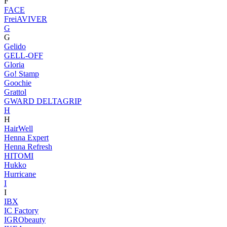
F
FACE
FreiAVIVER
G
G
Gelido
GELL-OFF
Gloria
Go! Stamp
Goochie
Grattol
GWARD DELTAGRIP
H
H
HairWell
Henna Expert
Henna Refresh
HITOMI
Hukko
Hurricane
I
I
IBX
IC Factory
IGRObeauty