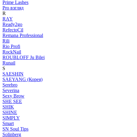
Prime Lashes
Pro взгляд
R
RAY
Ready2go
RefectoCil
Remana Professional
Rili
Rio Profi
RockNail
ROUBLOFF Ju Bilei
Runail
S
SAESHIN
SAEYANG (Корея)
Serebro
Severina
Sexy Brow
SHE SEE
SHIK
SHINE
SIMPLY
Smart
SN Soul Tips
Solinberg