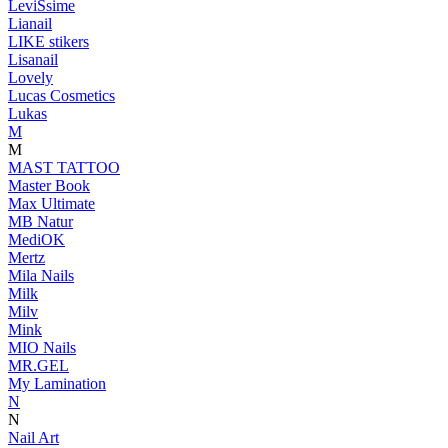
LeviSsime
Lianail
LIKE stikers
Lisanail
Lovely
Lucas Cosmetics
Lukas
M
M
MAST TATTOO
Master Book
Max Ultimate
MB Natur
MediOK
Mertz
Mila Nails
Milk
Milv
Mink
MIO Nails
MR.GEL
My Lamination
N
N
Nail Art