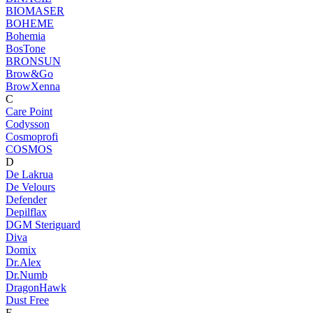
BIOMASER
BOHEME
Bohemia
BosTone
BRONSUN
Brow&Go
BrowXenna
C
Care Point
Codysson
Cosmoprofi
COSMOS
D
De Lakrua
De Velours
Defender
Depilflax
DGM Steriguard
Diva
Domix
Dr.Alex
Dr.Numb
DragonHawk
Dust Free
E