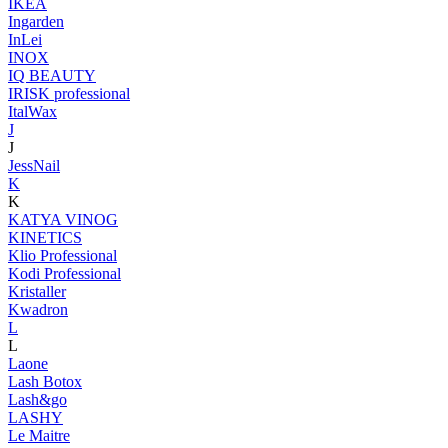
IKEA
Ingarden
InLei
INOX
IQ BEAUTY
IRISK professional
ItalWax
J
J
JessNail
K
K
KATYA VINOG
KINETICS
Klio Professional
Kodi Professional
Kristaller
Kwadron
L
L
Laone
Lash Botox
Lash&go
LASHY
Le Maitre