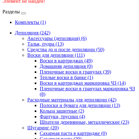
Элемент не найден!
Разделы
Комплекты
(1)
Депиляция
(242)
Аксессуары (депиляция)
(6)
Тальк, пудра
(13)
Средства до и после депиляции
(50)
Воски для депиляции
(111)
Воски в картриджах
(49)
Домашняя депиляция
(0)
Пленочные воски в гранулах
(39)
Теплые воски в банке
(1)
Воски в картриджах маркировка ЧЗ
(14)
Пленочные воски в гранулах маркировка ЧЗ
(8)
Расходные материалы для депиляции
(42)
Полоски и бумага для депиляции
(13)
Кольца защитные
(2)
Фартуки, трусики
(4)
Шпатели деревянные, металлические
(23)
Шугаринг
(20)
Сахарная паста в картридже
(0)
Сахарная паста
(20)