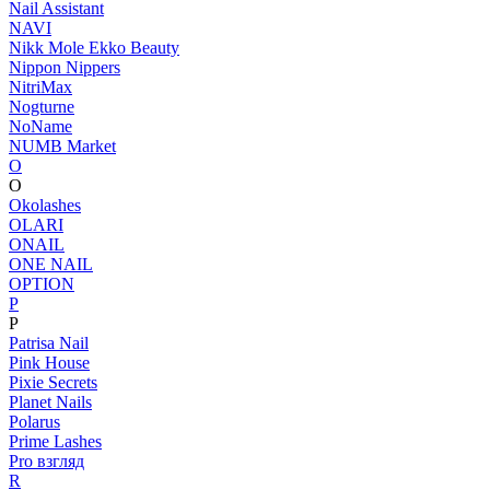
Nail Assistant
NAVI
Nikk Mole Ekko Beauty
Nippon Nippers
NitriMax
Nogturne
NoName
NUMB Market
O
O
Okolashes
OLARI
ONAIL
ONE NAIL
OPTION
P
P
Patrisa Nail
Pink House
Pixie Secrets
Planet Nails
Polarus
Prime Lashes
Pro взгляд
R